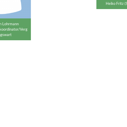
Heiko Fritz (
an Lohrmann
koordinator/Verg
ngswart