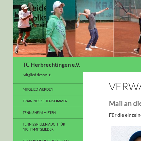
Suchen
TC Herbrechtingen e.V.
Mitglied des WTB
VERW
MITGLIED WERDEN
TRAININGSZEITEN SOMMER
Mail an d
TENNISHEIM MIETEN
Für die einzel
TENNISSPIELEN AUCH FÜR
NICHT-MITGLIEDER
TEAM-KLEIDUNG BESTELLEN