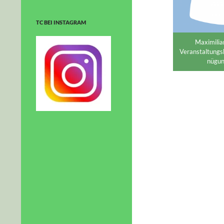
TC BEI INSTAGRAM
Maximili
Veranstaltungs
nügu