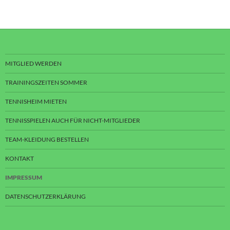
MITGLIED WERDEN
TRAININGSZEITEN SOMMER
TENNISHEIM MIETEN
TENNISSPIELEN AUCH FÜR NICHT-MITGLIEDER
TEAM-KLEIDUNG BESTELLEN
KONTAKT
IMPRESSUM
DATENSCHUTZERKLÄRUNG