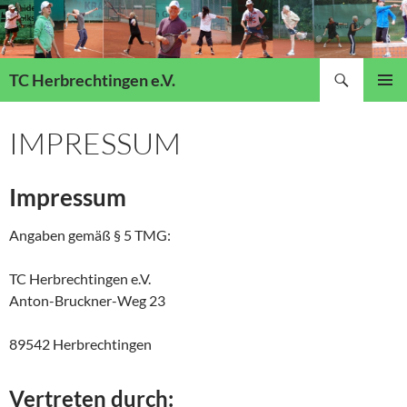
Suchen
TC Herbrechtingen e.V.
ZUM
Pri
INHALT
IMPRESSUM
SPRINGEN
Me
Impressum
Angaben gemäß § 5 TMG:
TC Herbrechtingen e.V.
Anton-Bruckner-Weg 23
89542 Herbrechtingen
Vertreten durch: