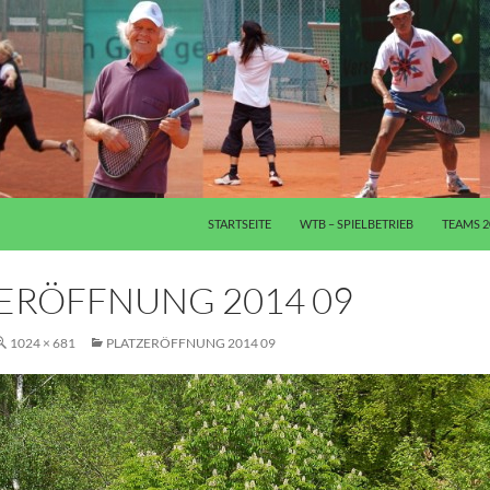
ZUM INHALT SPRINGEN
STARTSEITE
WTB – SPIELBETRIEB
TEAMS 2
ERÖFFNUNG 2014 09
1024 × 681
PLATZERÖFFNUNG 2014 09