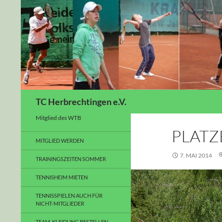
Suchen
TC Herbrechtingen e.V.
Mitglied des WTB
PLATZ
MITGLIED WERDEN
7. MAI 2014
TRAININGSZEITEN SOMMER
TENNISHEIM MIETEN
TENNISSPIELEN AUCH FÜR
NICHT-MITGLIEDER
TEAM-KLEIDUNG BESTELLEN