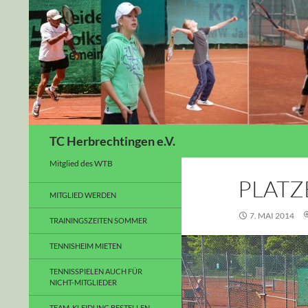
Suchen
TC Herbrechtingen e.V.
Mitglied des WTB
PLATZ
MITGLIED WERDEN
7. MAI 2014
TRAININGSZEITEN SOMMER
TENNISHEIM MIETEN
TENNISSPIELEN AUCH FÜR
NICHT-MITGLIEDER
TEAM-KLEIDUNG BESTELLEN