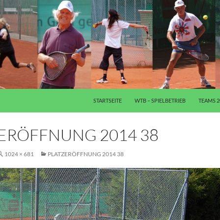
ZUM INHALT SPRINGEN
STARTSEITE
WTB – SPIELBETRIEB
TEAMS 2
ERÖFFNUNG 2014 38
1024 × 681
PLATZERÖFFNUNG 2014 38