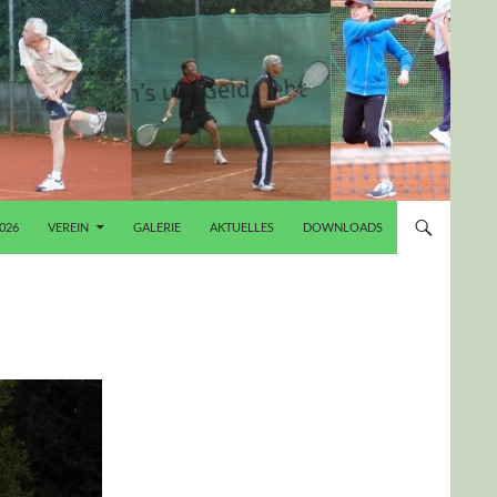
026
VEREIN
GALERIE
AKTUELLES
DOWNLOADS