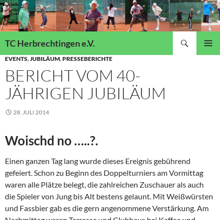
Suchen
TC Herbrechtingen e.V.
ZUM
EVENTS
,
JUBILÄUM
,
PRESSEBERICHTE
Pri
INHALT
BERICHT VOM 40-
SPRINGEN
Me
JÄHRIGEN JUBILÄUM
28. JULI 2014
Woischd no …..?.
Einen ganzen Tag lang wurde dieses Ereignis gebührend
gefeiert. Schon zu Beginn des Doppelturniers am Vormittag
waren alle Plätze belegt, die zahlreichen Zuschauer als auch
die Spieler von Jung bis Alt bestens gelaunt. Mit Weißwürsten
und Fassbier gab es die gern angenommene Verstärkung. Am
Nachmittag waren Terrasse und Clubhaus bei Kaffee und