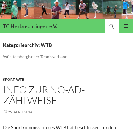
Suchen
TC Herbrechtingen e.V.
ZUM
Pri
INHALT
SPRINGEN
Kategoriearchiv: WTB
Me
Württembergischer Tennisverband
SPORT
,
WTB
INFO ZUR NO-AD-
ZÄHLWEISE
29. APRIL 2014
Die Sportkommission des WTB hat beschlossen, für den