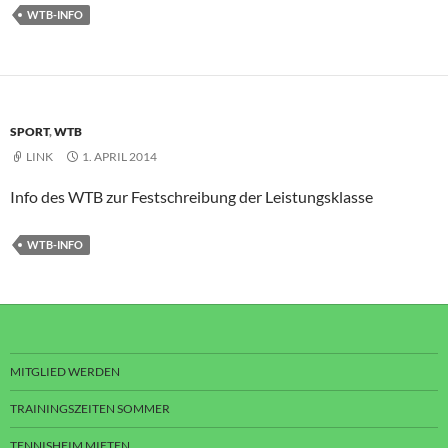
WTB-INFO
SPORT
,
WTB
LINK
1. APRIL 2014
Info des WTB zur Festschreibung der Leistungsklasse
WTB-INFO
MITGLIED WERDEN
TRAININGSZEITEN SOMMER
TENNISHEIM MIETEN