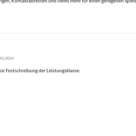
gen, Kontaktadressen und vieles mehr für einen geregelten Spie
RIL 2014
ur Festschreibung der Leistungsklasse