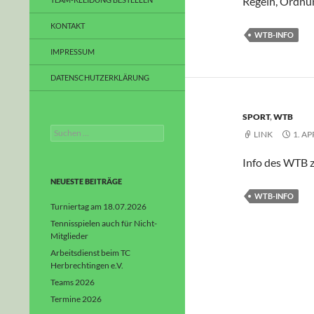
Regeln, Ordnun
KONTAKT
WTB-INFO
IMPRESSUM
DATENSCHUTZERKLÄRUNG
SPORT
,
WTB
Suchen
LINK
1. AP
nach:
Info des WTB z
NEUESTE BEITRÄGE
WTB-INFO
Turniertag am 18.07.2026
Tennisspielen auch für Nicht-
Mitglieder
Arbeitsdienst beim TC
Herbrechtingen e.V.
Teams 2026
Termine 2026