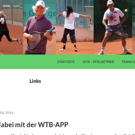
ZUM INHALT SPRINGEN
STARTSEITE
WTB – SPIELBETRIEB
TEAMS 2
Links
RIL 2014
 dabei mit der WTB-APP