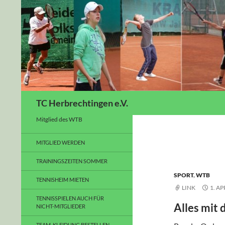
Suchen
TC Herbrechtingen e.V.
Mitglied des WTB
MITGLIED WERDEN
TRAININGSZEITEN SOMMER
SPORT
,
WTB
TENNISHEIM MIETEN
LINK
1. AP
TENNISSPIELEN AUCH FÜR
Alles mit
NICHT-MITGLIEDER
TEAM-KLEIDUNG BESTELLEN