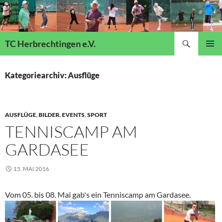
Suchen
TC Herbrechtingen e.V.
ZUM
Pri
INHALT
SPRINGEN
Kategoriearchiv: Ausflüge
Me
AUSFLÜGE
,
BILDER
,
EVENTS
,
SPORT
TENNISCAMP AM
GARDASEE
15. MAI 2016
Vom 05. bis 08. Mai gab's ein Tenniscamp am Gardasee.