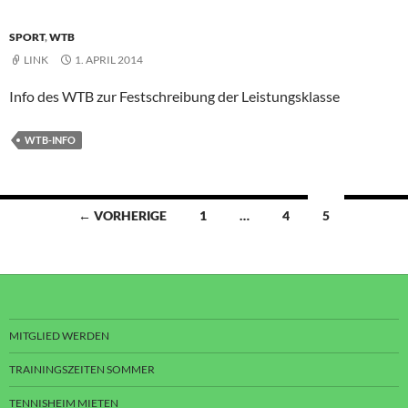
SPORT
,
WTB
LINK
1. APRIL 2014
Info des WTB zur Festschreibung der Leistungsklasse
WTB-INFO
Beitragsnavigation
← VORHERIGE
1
…
4
5
MITGLIED WERDEN
TRAININGSZEITEN SOMMER
TENNISHEIM MIETEN