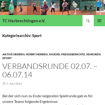
Suchen
TC Herbrechtingen e.V.
ZUM
Pri
INHALT
SPRINGEN
Kategoriearchiv: Sport
Me
AKTIVE HERREN
,
HOBBY HERREN
,
JUGEND
,
PRESSEBERICHTE
,
SENIOREN
,
SPORT
VERBANDSRUNDE 02.07. –
06.07.14
7. JULI 2014
Bei der sich nun zu Ende neigenden Spielrunde gab es für
unsere Teams folgende Ergebnisse: